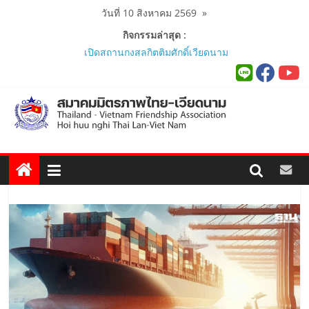
Skip
วันที่ 10 สิงหาคม 2569
»
to
กิจกรรมล่าสุด :
content
สมาคมร่วมนำนักศึกษาเวียดนาม
โครงการหลักสูตรภาษาอังกฤษเร่งรัด
ศึกษาดูงาน..
นายกสมาคมมิตรภาพไทย-เวียดนาม
ร่วมคณะติดตามนายกรัฐมนตรีและ
รัฐมนตรีว่าการกระทรวงมหาดไทย
เยือนเวียดนามอย่างเป็นทางการ..
ผู้นำเวียดนาม-ไทย ร่วมแสดงวิสัยทัศน์
งาน Thailand–Vietnam Business
Forum 2026 เฉลิมฉลอง 50 ปีความ
สัมพันธ์ทางการทูต..
นายกสมาคมฯ ร่วมพิธีเปิดนิทรรศการ
“The Woven Ties: Celebrating 50
Years of Thailand-Viet Nam
Diplomatic Relations”..
สมาคมมิตรภาพไทย-เวียดนามร่วมพิธี
เปิดสถานกงสุลกิตติมศักดิ์เวียดนาม
ประจำจังหวัดภูเก็ต และงานสัมมนา