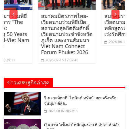
พิธี
สมาคมมิตรภาพไทย-
สมาคมร่วมนำนักศ
The
เวียดนามร่วมพิธีเปิด
เวียดนามโครงกา
สถานกงสุลกิตติมศักดิ์
หลักสูตรภาษาอัง
Years
เวียดนามประจำจังหวัด
เร่งรัดศึกษาดูงาน
t Nam
ภูเก็ต และงานสัมมนา
2026-06-12 19:12:38
Viet Nam Connect
Forum Phuket 2026
2026-07-15 17:02:45
ข่าวเศรษฐกิจล่าสุด
วิเคราะห์ท่าที 'โดนัลด์ ทรัมป์' ถอยจริงหรือ
จนมุม? ดีลอิ..
2026-08-07 20:23:13
เงินบาท ‘แข็งค่า’ หนักสุดรอบ 6 สัปดาห์ หลัง