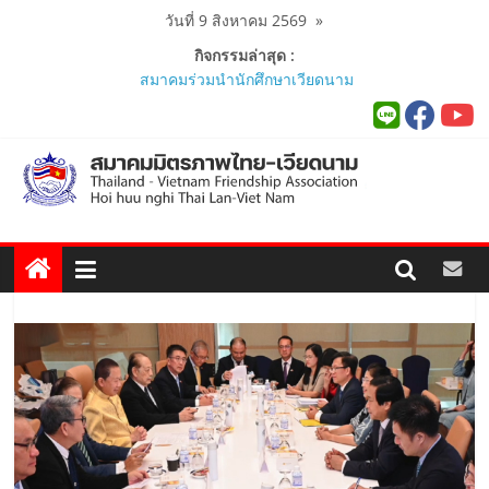
Skip
วันที่ 9 สิงหาคม 2569
»
to
กิจกรรมล่าสุด :
content
สมาคมร่วมนำนักศึกษาเวียดนาม
โครงการหลักสูตรภาษาอังกฤษเร่งรัด
ศึกษาดูงาน..
นายกสมาคมมิตรภาพไทย-เวียดนาม
ร่วมคณะติดตามนายกรัฐมนตรีและ
รัฐมนตรีว่าการกระทรวงมหาดไทย
เยือนเวียดนามอย่างเป็นทางการ..
ผู้นำเวียดนาม-ไทย ร่วมแสดงวิสัยทัศน์
งาน Thailand–Vietnam Business
Forum 2026 เฉลิมฉลอง 50 ปีความ
สัมพันธ์ทางการทูต..
นายกสมาคมฯ ร่วมพิธีเปิดนิทรรศการ
“The Woven Ties: Celebrating 50
Years of Thailand-Viet Nam
Diplomatic Relations”..
สมาคมมิตรภาพไทย-เวียดนามร่วมพิธี
เปิดสถานกงสุลกิตติมศักดิ์เวียดนาม
ประจำจังหวัดภูเก็ต และงานสัมมนา