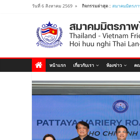
Skip
วันที่ 6 สิงหาคม 2569
»
กิจกรรมล่าสุด :
เปิดสถานกงสุลก
to
ประจำจังหวัด
Viet Nam Con
content
สมาคมร่วมนำน
โครงการหลักสู
ศึกษาดูงาน..
นายกสมาคมมิ
ร่วมคณะติดต
รัฐมนตรีว่าก
หน้าแรก
เกี่ยวกับเรา
ห้องข่าว
คณ
เยือนเวียดนาม
ผู้นำเวียดนาม-
งาน Thailand
Forum 2026 เ
สัมพันธ์ทางการ
สมาคมมิตรภา
หารือกับ เอก
สังคมนิยมเวี
..