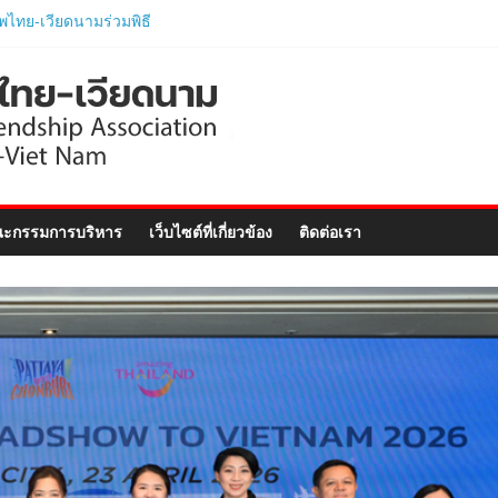
ิตติมศักดิ์เวียดนาม
ภูเก็ต และงานสัมมนา
nect Forum ..
ักศึกษาเวียดนาม
ตรภาษาอังกฤษเร่งรัด
ตรภาพไทย-เวียดนาม
ามนายกรัฐมนตรีและ
ารกระทรวงมหาดไทย
ะกรรมการบริหาร
เว็บไซต์ที่เกี่ยวข้อง
ติดต่อเรา
อย่างเป็นทางการ..
ไทย ร่วมแสดงวิสัยทัศน์
–Vietnam Business
ฉลิมฉลอง 50 ปีความ
ทูต..
พไทย-เวียดนาม ประชุม
อัครราชทูตสาธารณรัฐ
ยดนาม ประจำประเทศไทย