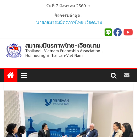
Skip
วันที่ 7 สิงหาคม 2569
»
to
กิจกรรมล่าสุด :
content
นายกสมาคมมิตรภาพไทย-เวียดนาม
ร่วมคณะติดตามนายกรัฐมนตรีและ
รัฐมนตรีว่าการกระทรวงมหาดไทย
เยือนเวียดนามอย่างเป็นทางการ..
ผู้นำเวียดนาม-ไทย ร่วมแสดงวิสัยทัศน์
งาน Thailand–Vietnam Business
Forum 2026 เฉลิมฉลอง 50 ปีความ
สัมพันธ์ทางการทูต..
สมาคมมิตรภาพไทย-เวียดนาม ประชุม
หารือกับ เอกอัครราชทูตสาธารณรัฐ
สังคมนิยมเวียดนาม ประจำประเทศไทย
..
สมาคมมิตรภาพไทย-เวียดนามร่วมพิธี
เปิดสถานกงสุลกิตติมศักดิ์เวียดนาม
ประจำจังหวัดภูเก็ต และงานสัมมนา
Viet Nam Connect Forum ..
สมาคมร่วมนำนักศึกษาเวียดนาม
โครงการหลักสูตรภาษาอังกฤษเร่งรัด