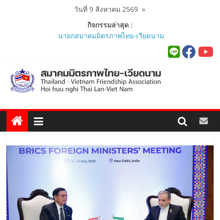
Skip
วันที่ 9 สิงหาคม 2569
»
to
กิจกรรมล่าสุด :
content
นายกสมาคมมิตรภาพไทย-เวียดนาม
ร่วมคณะติดตามนายกรัฐมนตรีและ
รัฐมนตรีว่าการกระทรวงมหาดไทย
เยือนเวียดนามอย่างเป็นทางการ..
ผู้นำเวียดนาม-ไทย ร่วมแสดงวิสัยทัศน์
งาน Thailand–Vietnam Business
Forum 2026 เฉลิมฉลอง 50 ปีความ
สัมพันธ์ทางการทูต..
นายกสมาคมฯ ร่วมพิธีเปิดนิทรรศการ
“The Woven Ties: Celebrating 50
Years of Thailand-Viet Nam
Diplomatic Relations”..
สมาคมมิตรภาพไทย-เวียดนามร่วมพิธี
เปิดสถานกงสุลกิตติมศักดิ์เวียดนาม
ประจำจังหวัดภูเก็ต และงานสัมมนา
Viet Nam Connect Forum ..
สมาคมร่วมนำนักศึกษาเวียดนาม
โครงการหลักสูตรภาษาอังกฤษเร่งรัด