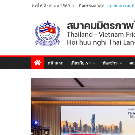
Skip
วันที่ 6 สิงหาคม 2569
»
กิจกรรมล่าสุด :
ผู้นำเวียดนาม-
to
งาน Thailand
Forum 2026 เ
content
สัมพันธ์ทางการ
สมาคมมิตรภา
หารือกับ เอก
สังคมนิยมเวี
..
สมาคมมิตรภาพ
หน้าแรก
เกี่ยวกับเรา
ห้องข่าว
คณ
เปิดสถานกงสุลก
ประจำจังหวัด
Viet Nam Con
สมาคมร่วมนำน
โครงการหลักสู
ศึกษาดูงาน..
นายกสมาคมมิ
ร่วมคณะติดต
รัฐมนตรีว่าก
เยือนเวียดนาม