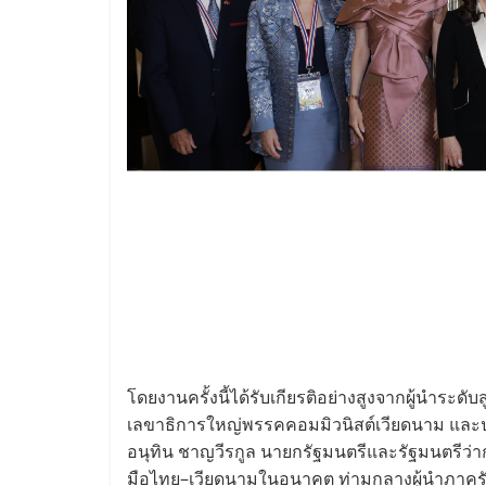
โดยงานครั้งนี้ได้รับเกียรติอย่างสูงจากผู้นำระด
เลขาธิการใหญ่พรรคคอมมิวนิสต์เวียดนาม และ
อนุทิน ชาญวีรกูล นายกรัฐมนตรีและรัฐมนตรีว
มือไทย–เวียดนามในอนาคต ท่ามกลางผู้นำภาครัฐ