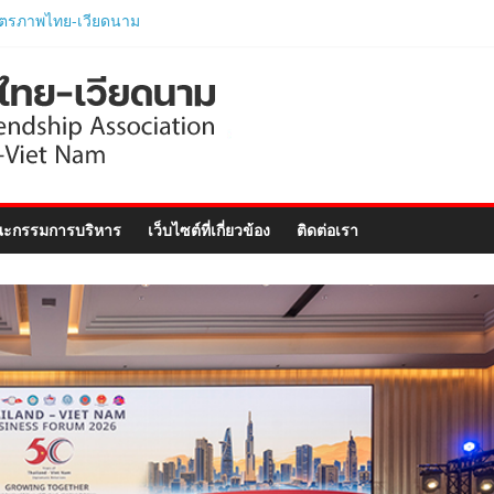
ไทย ร่วมแสดงวิสัยทัศน์
–Vietnam Business
ฉลิมฉลอง 50 ปีความ
ทูต..
พไทย-เวียดนาม ประชุม
อัครราชทูตสาธารณรัฐ
ยดนาม ประจำประเทศไทย
ไทย-เวียดนามร่วมพิธี
ะกรรมการบริหาร
เว็บไซต์ที่เกี่ยวข้อง
ติดต่อเรา
ิตติมศักดิ์เวียดนาม
ภูเก็ต และงานสัมมนา
nect Forum ..
ักศึกษาเวียดนาม
ตรภาษาอังกฤษเร่งรัด
ตรภาพไทย-เวียดนาม
ามนายกรัฐมนตรีและ
ารกระทรวงมหาดไทย
อย่างเป็นทางการ..