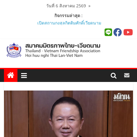
Skip
วันที่ 6 สิงหาคม 2569
»
to
กิจกรรมล่าสุด :
content
สมาคมร่วมนำนักศึกษาเวียดนาม
โครงการหลักสูตรภาษาอังกฤษเร่งรัด
ศึกษาดูงาน..
นายกสมาคมมิตรภาพไทย-เวียดนาม
ร่วมคณะติดตามนายกรัฐมนตรีและ
รัฐมนตรีว่าการกระทรวงมหาดไทย
เยือนเวียดนามอย่างเป็นทางการ..
ผู้นำเวียดนาม-ไทย ร่วมแสดงวิสัยทัศน์
งาน Thailand–Vietnam Business
Forum 2026 เฉลิมฉลอง 50 ปีความ
สัมพันธ์ทางการทูต..
สมาคมมิตรภาพไทย-เวียดนาม ประชุม
หารือกับ เอกอัครราชทูตสาธารณรัฐ
สังคมนิยมเวียดนาม ประจำประเทศไทย
..
สมาคมมิตรภาพไทย-เวียดนามร่วมพิธี
เปิดสถานกงสุลกิตติมศักดิ์เวียดนาม
ประจำจังหวัดภูเก็ต และงานสัมมนา