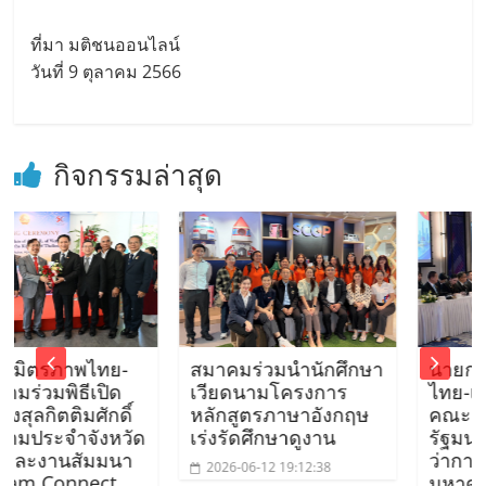
ที่มา มติชนออนไลน์
วันที่ 9 ตุลาคม 2566
กิจกรรมล่าสุด
าพไทย-
สมาคมร่วมนำนักศึกษา
นายกสมาคมมิ
ิธีเปิด
เวียดนามโครงการ
ไทย-เวียดนาม 
ิมศักดิ์
หลักสูตรภาษาอังกฤษ
คณะติดตามน
ำจังหวัด
เร่งรัดศึกษาดูงาน
รัฐมนตรีและรั
นสัมมนา
ว่าการกระทรว
2026-06-12 19:12:38
nnect
มหาดไทยเยือ