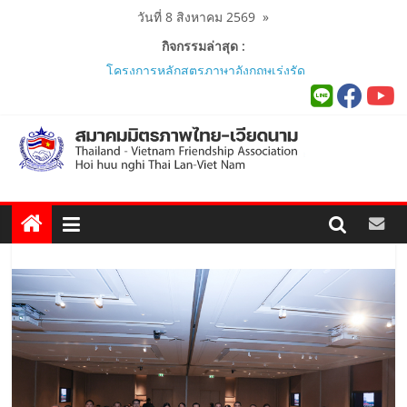
Skip
วันที่ 8 สิงหาคม 2569
»
to
กิจกรรมล่าสุด :
content
นายกสมาคมมิตรภาพไทย-เวียดนาม
ร่วมคณะติดตามนายกรัฐมนตรีและ
รัฐมนตรีว่าการกระทรวงมหาดไทย
เยือนเวียดนามอย่างเป็นทางการ..
ผู้นำเวียดนาม-ไทย ร่วมแสดงวิสัยทัศน์
งาน Thailand–Vietnam Business
Forum 2026 เฉลิมฉลอง 50 ปีความ
สัมพันธ์ทางการทูต..
นายกสมาคมฯ ร่วมพิธีเปิดนิทรรศการ
“The Woven Ties: Celebrating 50
Years of Thailand-Viet Nam
Diplomatic Relations”..
สมาคมมิตรภาพไทย-เวียดนามร่วมพิธี
เปิดสถานกงสุลกิตติมศักดิ์เวียดนาม
ประจำจังหวัดภูเก็ต และงานสัมมนา
Viet Nam Connect Forum ..
สมาคมร่วมนำนักศึกษาเวียดนาม
โครงการหลักสูตรภาษาอังกฤษเร่งรัด