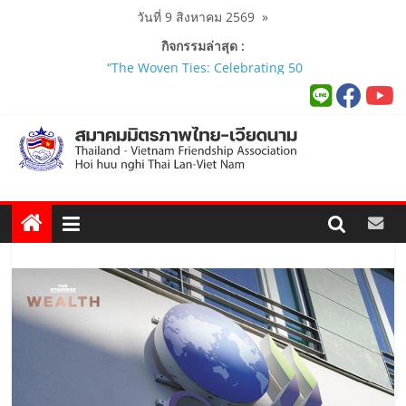
Skip
วันที่ 9 สิงหาคม 2569
»
to
กิจกรรมล่าสุด :
content
สมาคมมิตรภาพไทย-เวียดนามร่วมพิธี
เปิดสถานกงสุลกิตติมศักดิ์เวียดนาม
ประจำจังหวัดภูเก็ต และงานสัมมนา
Viet Nam Connect Forum ..
สมาคมร่วมนำนักศึกษาเวียดนาม
โครงการหลักสูตรภาษาอังกฤษเร่งรัด
ศึกษาดูงาน..
นายกสมาคมมิตรภาพไทย-เวียดนาม
ร่วมคณะติดตามนายกรัฐมนตรีและ
รัฐมนตรีว่าการกระทรวงมหาดไทย
เยือนเวียดนามอย่างเป็นทางการ..
ผู้นำเวียดนาม-ไทย ร่วมแสดงวิสัยทัศน์
งาน Thailand–Vietnam Business
Forum 2026 เฉลิมฉลอง 50 ปีความ
สัมพันธ์ทางการทูต..
นายกสมาคมฯ ร่วมพิธีเปิดนิทรรศการ
“The Woven Ties: Celebrating 50
Years of Thailand-Viet Nam