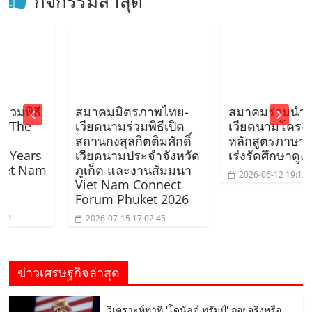
กิจกรรมล่าสุด
สมาคมมิตรภาพไทย-
สมาคมร่วมนำนักศึกษ
ธี
เวียดนามร่วมพิธีเปิด
เวียดนามโครงการ
สถานกงสุลกิตติมศักดิ์
หลักสูตรภาษาอังกฤษ
เวียดนามประจำจังหวัด
เร่งรัดศึกษาดูงาน
rs
ภูเก็ต และงานสัมมนา
2026-06-12 19:12:38
Nam
Viet Nam Connect
Forum Phuket 2026
2026-07-15 17:02:45
ข่าวเศรษฐกิจล่าสุด
วิเคราะห์ท่าที 'โดนัลด์ ทรัมป์' ถอยจริงหรือ