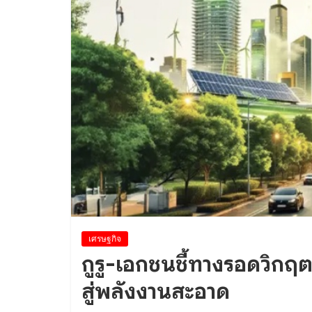
เศรษฐกิจ
กูรู-เอกชนชี้ทางรอดวิกฤต
สู่พลังงานสะอาด