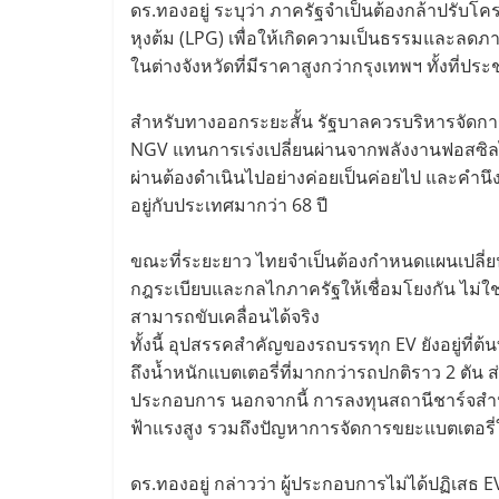
ดร.ทองอยู่ ระบุว่า ภาครัฐจำเป็นต้องกล้าปรับโค
หุงต้ม (LPG) เพื่อให้เกิดความเป็นธรรมและลดภ
ในต่างจังหวัดที่มีราคาสูงกว่ากรุงเทพฯ ทั้งที่ปร
สำหรับทางออกระยะสั้น รัฐบาลควรบริหารจัดการพล
NGV แทนการเร่งเปลี่ยนผ่านจากพลังงานฟอสซิลไ
ผ่านต้องดำเนินไปอย่างค่อยเป็นค่อยไป และคำน
อยู่กับประเทศมากว่า 68 ปี
ขณะที่ระยะยาว ไทยจำเป็นต้องกำหนดแผนเปลี่ยน
กฎระเบียบและกลไกภาครัฐให้เชื่อมโยงกัน ไม่ใ
สามารถขับเคลื่อนได้จริง
ทั้งนี้ อุปสรรคสำคัญของรถบรรทุก EV ยังอยู่ที่
ถึงน้ำหนักแบตเตอรี่ที่มากกว่ารถปกติราว 2 ตัน ส
ประกอบการ นอกจากนี้ การลงทุนสถานีชาร์จสำห
ฟ้าแรงสูง รวมถึงปัญหาการจัดการขยะแบตเตอร
ดร.ทองอยู่ กล่าวว่า ผู้ประกอบการไม่ได้ปฏิเสธ 