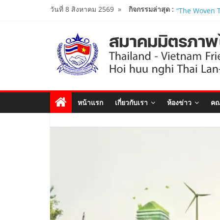
Skip
วันที่ 8 สิงหาคม 2569
»
กิจกรรมล่าสุด :
สมาคมมิตรภาพ
to
เปิดสถานกงสุลก
ประจำจังหวัด
content
Viet Nam Con
สมาคมร่วมนำน
โครงการหลักสู
ศึกษาดูงาน..
นายกสมาคมมิ
ร่วมคณะติดต
หน้าแรก
เกี่ยวกับเรา
ห้องข่าว
คณ
รัฐมนตรีว่าก
เยือนเวียดนาม
ผู้นำเวียดนาม-
งาน Thailand
Forum 2026 เ
สัมพันธ์ทางการ
นายกสมาคมฯ ร
“The Woven T
Years of Tha
Diplomatic Re