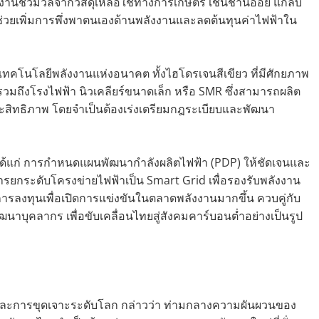
งงานชีวมวลจากวัสดุเหลือใช้ทางการเกษตร เช่นชานอ้อย แกลบ
่วยเพิ่มการพึ่งพาตนเองด้านพลังงานและลดต้นทุนค่าไฟฟ้าใน
เทคโนโลยีพลังงานแห่งอนาคต ทั้งไฮโดรเจนสีเขียว ที่มีศักยภาพ
ถึงโรงไฟฟ้า นิวเคลียร์ขนาดเล็ก หรือ SMR ซึ่งสามารถผลิต
สิทธิภาพ โดยจำเป็นต้องเร่งเตรียมกฎระเบียบและพัฒนา
ก ได้แก่ การกำหนดแผนพัฒนากำลังผลิตไฟฟ้า (PDP) ให้ชัดเจนและ
การยกระดับโครงข่ายไฟฟ้าเป็น Smart Grid เพื่อรองรับพลังงาน
รลงทุนเพื่อเปิดการแข่งขันในตลาดพลังงานมากขึ้น ควบคู่กับ
าบุคลากร เพื่อขับเคลื่อนไทยสู่สังคมคาร์บอนต่ำอย่างเป็นรูป
นและการขุดเจาะระดับโลก กล่าวว่า ท่ามกลางความผันผวนของ