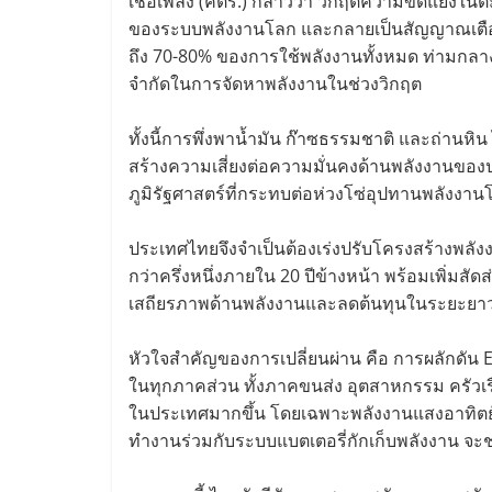
เชื้อเพลิง (คตร.) กล่าวว่า วิกฤตความขัดแย้ง
ของระบบพลังงานโลก และกลายเป็นสัญญาณเตือนสำ
ถึง 70-80% ของการใช้พลังงานทั้งหมด ท่ามกลางคว
จำกัดในการจัดหาพลังงานในช่วงวิกฤต
ทั้งนี้การพึ่งพาน้ำมัน ก๊าซธรรมชาติ และถ่านหิ
สร้างความเสี่ยงต่อความมั่นคงด้านพลังงานขอ
ภูมิรัฐศาสตร์ที่กระทบต่อห่วงโซ่อุปทานพลังงา
ประเทศไทยจึงจำเป็นต้องเร่งปรับโครงสร้างพลังงา
กว่าครึ่งหนึ่งภายใน 20 ปีข้างหน้า พร้อมเพิ่มส
เสถียรภาพด้านพลังงานและลดต้นทุนในระยะยา
หัวใจสำคัญของการเปลี่ยนผ่าน คือ การผลักดัน El
ในทุกภาคส่วน ทั้งภาคขนส่ง อุตสาหกรรม ครัวเร
ในประเทศมากขึ้น โดยเฉพาะพลังงานแสงอาทิตย์ที
ทำงานร่วมกับระบบแบตเตอรี่กักเก็บพลังงาน จะช