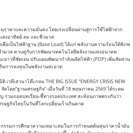
ด้านราคาและความมั่นคง โดยเร่งเปลี่ยนผ่านสู่การใช้ไฟฟ้าจาก
นแสงอาทิตย์ ลม และชีวมวล
พเพื่อเป็นไฟฟ้าฐาน (Base Load) ได้แก่ พลังงานความร้อนใต้พิภพ
นชีวมวล ควบคู่กับการพัฒนาเทคโนโลยีพลังงานแห่งอนาคต
ะยาวที่ชัดเจน ปรับแผนพัฒนากำลังผลิตไฟฟ้า (PDP) เพิ่มสัดส่วน
งเสริมการลงทุนในพลังงานสะอาด
มิติ เวทีเสวนาโต๊ะกลม THE BIG ISSUE “ENERGY CRISIS NEW
 จัดโดย“ฐานเศรษฐกิจ” เมื่อวันที่ 18 พฤษภาคม 2569 ได้ระดม
ชาญ ร่วมถอดบทเรียน-ชี้ทางรอดประเทศ สะท้อนภาพตรงกันว่า
ศรษฐกิจไทยในวันที่โลกเปลี่ยนเร็วเกินคาด
นคณะกรรมการศึกษาความเหมาะสมในการกำหนดต้นทุนราคาน้ำมัน