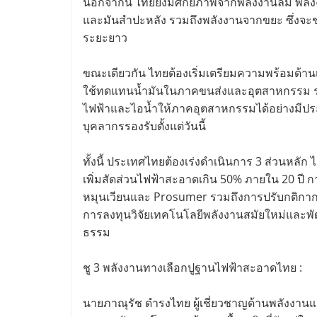
นอกจากนี้ ไทยยังมีศักยภาพจากพลังงานลม พลั
และมันสำปะหลัง รวมถึงพลังงานจากขยะ ซึ่งจะช
ระยะยาว
ขณะเดียวกัน ไทยต้องเริ่มเตรียมความพร้อมด้าน
ใช้ทดแทนน้ำมันในภาคขนส่งและอุตสาหกรรม รวม
ไฟฟ้าและไอน้ำให้ภาคอุตสาหกรรมได้อย่างมีประ
บุคลากรรองรับตั้งแต่วันนี้
ทั้งนี้ ประเทศไทยต้องเร่งดำเนินการ 3 ส่วนหลั
เพิ่มสัดส่วนไฟฟ้าสะอาดเกิน 50% ภายใน 20 ปี 
หมุนเวียนและ Prosumer รวมถึงการปรับกติกากา
การลงทุนวิจัยเทคโนโลยีพลังงานสมัยใหม่และพัฒน
ธรรม
ชู 3 พลังงานทางเลือกปูฐานไฟฟ้าสะอาดไทย :
นายภาณุรัช ดำรงไทย ผู้เชี่ยวชาญด้านพลังงา