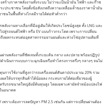
รงสร้างราคาพลังงานทั้งระบบ ไม่ว่าจะเป็นน้ำมัน ไฟฟ้า และก๊าซ
าระประชาชน โดยตั้งข้อสังเกตถึงความเหลื่อมล้ำของราคาน้ำมัน
ะชาชนในพื้นที่ห่างไกลมีรายได้ต่อหัวต่ำกว่า
ังงานทางเลือกที่มีอยู่เดิมให้เกิดประโยชน์สูงสุด ทั้ง LNG และ
ปสู่รถยนต์ไฟฟ้า หรือ EV แบบก้าวกระโดด เพราะการเปลี่ยน
ึงถึงผลกระทบต่ออุตสาหกรรมยานยนต์และห่วงโซ่อุปทานเดิมที่
ผ่านพลังงานที่ชัดเจนทั้งระยะต้น กลาง และปลาย พร้อมปฏิรูป
ช่ดำเนินการแบบภาวะฉุกเฉินหรือทำโครงการครึ่งๆ กลางๆ จนไม่
ต้นทุนการใช้งานที่สูงกว่ารถเครื่องยนต์สันดาปประมาณ 20% รวม
่งผลให้บรรทุกสินค้าได้น้อยลง กระทบรายได้ต่อเที่ยวของผู้
รับรถขนาดใหญ่ยังมีต้นทุนสูง โดยเฉพาะค่ามัดจำหม้อแปลงไฟ
ี่ในอนาคต
EV เพราะต้องการลดปัญหา PM 2.5 เช่นกัน แต่การเปลี่ยนผ่านต้อง