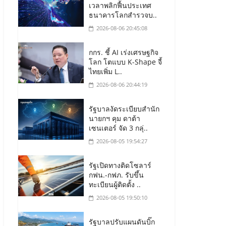
เวลาพลิกฟื้นประเทศ
ธนาคารโลกสำรวจบ..
2026-08-06 20:45:08
กกร. ชี้ AI เร่งเศรษฐกิจ
โลก โตแบบ K-Shape จี้
ไทยเพิ่ม L..
2026-08-06 20:44:19
รัฐบาลงัดระเบียบสำนัก
นายกฯ คุม ดาต้า
เซนเตอร์ จัด 3 กลุ่..
2026-08-05 19:54:27
รัฐเปิดทางติดโซลาร์
กฟน.-กฟภ. รับขึ้น
ทะเบียนผู้ติดตั้ง ..
2026-08-05 19:50:10
รัฐบาลปรับแผนดันบิ๊ก