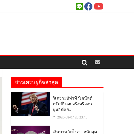
ข่าวเศรษฐกิจล่าสุด
วิเคราะห์ท่าที 'โดนัลด์
ทรัมป์' ถอยจริงหรือจน
มุม? ดีลอิ..
2026-08-07 20:23:13
เงินบาท ‘แข็งค่า’ หนักสุด