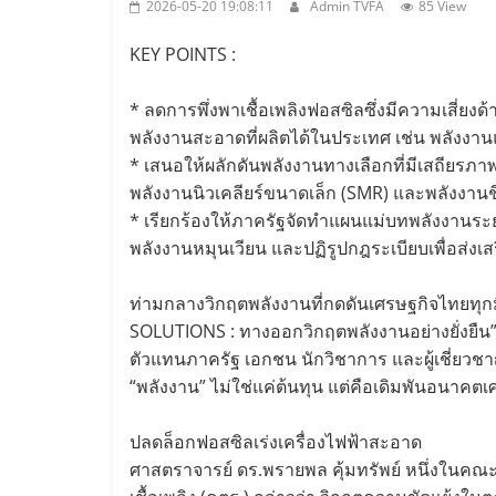
2026-05-20 19:08:11
Admin TVFA
85 View
KEY POINTS :
* ลดการพึ่งพาเชื้อเพลิงฟอสซิลซึ่งมีความเสี่ยง
พลังงานสะอาดที่ผลิตได้ในประเทศ เช่น พลังงา
* เสนอให้ผลักดันพลังงานทางเลือกที่มีเสถียรภา
พลังงานนิวเคลียร์ขนาดเล็ก (SMR) และพลังงา
* เรียกร้องให้ภาครัฐจัดทำแผนแม่บทพลังงานระย
พลังงานหมุนเวียน และปฏิรูปกฎระเบียบเพื่อส่
ท่ามกลางวิกฤตพลังงานที่กดดันเศรษฐกิจไทยทุก
SOLUTIONS : ทางออกวิกฤตพลังงานอย่างยั่งยืน”
ตัวแทนภาครัฐ เอกชน นักวิชาการ และผู้เชี่ยว
“พลังงาน” ไม่ใช่แค่ต้นทุน แต่คือเดิมพันอนาคตเ
ปลดล็อกฟอสซิลเร่งเครื่องไฟฟ้าสะอาด
ศาสตราจารย์ ดร.พรายพล คุ้มทรัพย์ หนึ่งใ