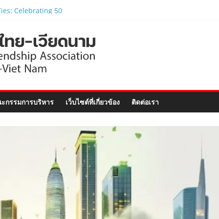
ไทย-เวียดนามร่วมพิธี
ิตติมศักดิ์เวียดนาม
ภูเก็ต และงานสัมมนา
nect Forum ..
ักศึกษาเวียดนาม
ตรภาษาอังกฤษเร่งรัด
ตรภาพไทย-เวียดนาม
ามนายกรัฐมนตรีและ
ะกรรมการบริหาร
เว็บไซต์ที่เกี่ยวข้อง
ติดต่อเรา
ารกระทรวงมหาดไทย
อย่างเป็นทางการ..
ไทย ร่วมแสดงวิสัยทัศน์
–Vietnam Business
ฉลิมฉลอง 50 ปีความ
ทูต..
่วมพิธีเปิดนิทรรศการ
ies: Celebrating 50
iland-Viet Nam
lations”..