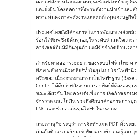
ตลาดพลังงานโลกและต้นทุนเชื้อเพลิงที่ยังอยู่ใ
และยั่งยืน โดยลดการพึ่งพาพลังงานนำเข้าและหั
ความมั่นคงทางพลังงานและลดต้นทุนเศรษฐกิจ
ประเทศไทยยังมีศักยภาพในการพัฒนาแหล่งพลั
ร้อนใต้พิภพซึ่งมีต้นทุนอยู่ในระดับน่าสนใจและ
ลาร์เซลล์ที่แม้มีต้นทุนต่ำ แต่มีข้อจำกัดด้านเวลา
สำหรับทางออกระยะยาวของระบบไฟฟ้าไทย ควรให
พิภพ พลังงานนิวเคลียร์ทั้งในรูปแบบโรงไฟฟ้านิ
หรือขยะ เนื่องจากสามารถเป็นไฟฟ้าฐาน (Base 
Center ได้ดีกว่าพลังงานแสงอาทิตย์ที่ต้องลงทุนร
ขณะเดียวกัน ไทยควรเร่งเพิ่มการผลิตก๊าซธรรม
จักรวาล และโกมิน รวมถึงศึกษาศักยภาพการขุด
LNG และช่วยลดต้นทุนไฟฟ้าในอนาคต
นายภาณุรัช ระบุว่า การจัดทำแผน PDP ทั้งระย
เป็นอันดับแรก พร้อมเร่งพัฒนาองค์ความรู้และบุ